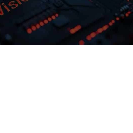
多模态多层级知识库权限管理
激活企业数据资产
可根据业务需求
君临国际问学支持文本、、、、
片、、、音视频、、网页
完整私有模型微
非结构化知识格式有效整合，， 可结合访问权
理控制，，保障数据安全，，
预约专家咨询
下载君临国际问学介绍
率低的问
业级私域知识库。。