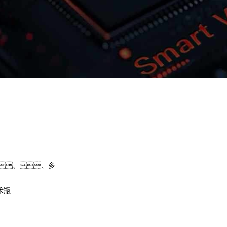
君临国际问学
智算基础设施
算力调度加速
智算中心
国内外主流模型一键调用
企业私有模型高效微调训练
、、多
提供40+基础大模型，，，，
灵活选择开发应用，，尝试最佳实践效
术瓶
果。。。。君临国际问学提供
、、芯片类
调训练工具集，，帮助企业定制专属大模
预约专家咨询
下载君临国际问学介绍
键核心算力GPU
型，，，，解决模型应用准确