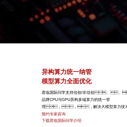
异构算力统一纳管
模型算力全面优化
君临国际问学支持信创/非信创、、
品牌CPU与GPU异构多端算力的统一管
理，，，解决大模型算力技
颈，，可根据模型、、
预约专家咨询
下载君临国际问学介绍
型，，弹性调度，，提高关