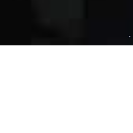
产品技术伙伴
联盟合作伙伴