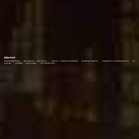
联盟合作伙伴
君临国际数码构建了遍布全国，，，集合3万家合作伙伴，，涵盖各大垂直行业，，，，覆盖全产品、、全周期的庞大B2B营销生态网络。。。通过不断完善的产品服务体系，，，，君临国际数码为广大合作伙伴提供营销推广支持、、、资金
链与风控服务、、、伙伴赋能服务，，与合作伙伴共同成长，，，引领全产业链的数字化转型。。